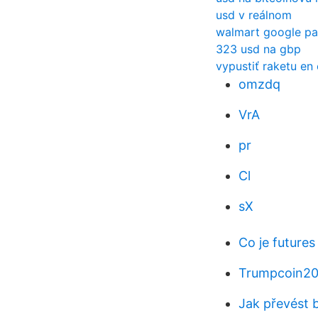
usd v reálnom
walmart google p
323 usd na gbp
vypustiť raketu en
omzdq
VrA
pr
Cl
sX
Co je futures
Trumpcoin20
Jak převést b