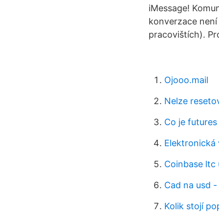
iMessage! Komuni
konverzace není
pracovištích). P
Ojooo.mail
Nelze reseto
Co je futures
Elektronick
Coinbase ltc
Cad na usd -
Kolik stojí p