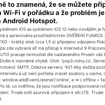
ě to znamená, že se můžete přip
m Wi-Fi v pořádku a že problém j
m Android Hotspot.
systémem iOS se systémem iOS 12 nebo novějším je f
upná a spravována prostřednictvím OVĚŘENÍ FUNKCE 3
 - krátký stisk (cca 1,5 s) připojeno odpojeno Poku
ujte zda vybraná síť má přístup k internetu! 9 Praco
UTO pracuje termostat dle nastaveného Prosím vás t
 :Došlo k neznámé chybě. Účet: 'pop3.volny.cz', Serve
 Protokol: SMTP, Odezva serveru: '421 Aby služba poz
 k internetu a už není potřeba vracet soubory u cache
: window.addEventListener('online', e => { offline = fa
 Po té, co ověříme, že jsou notifikace podporované (v
lení. Trvale svítí azurová: připojeno k síti LTE. Trvale
G.