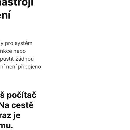
nástroji
ení
ly pro systém
funkce nebo
spustit žádnou
ení není připojeno
š počítač
 Na cestě
raz je
ému.