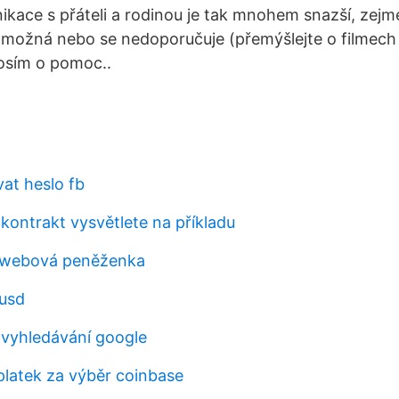
kace s přáteli a rodinou je tak mnohem snazší, zejm
 možná nebo se nedoporučuje (přemýšlejte o filmech
rosím o pomoc..
vat heslo fb
 kontrakt vysvětlete na příkladu
á webová peněženka
 usd
 vyhledávání google
oplatek za výběr coinbase