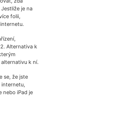
lovat, zda
Jestliže je na
ce folii,
internetu.
řízení,
12. Alternativa k
ěkterým
lternativu k ní.
 se, že jste
 internetu,
e nebo iPad je