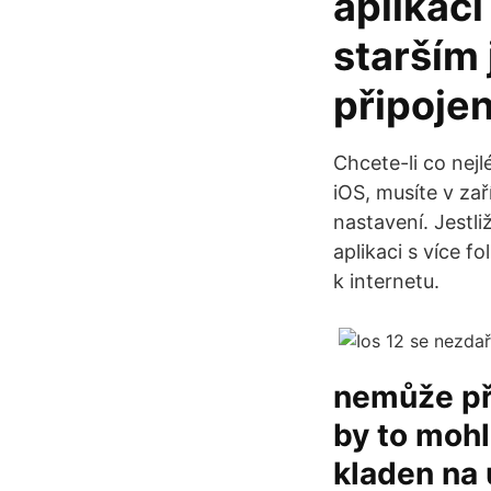
aplikaci
starším 
připojen
Chcete-li co nej
iOS, musíte v za
nastavení. Jestli
aplikaci s více f
k internetu.
nemůže při
by to mohl
kladen na 