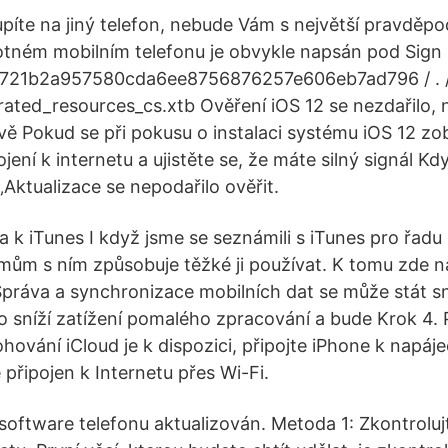
upíte na jiný telefon, nebude Vám s největší pravděp
tném mobilním telefonu je obvykle napsán pod Sign 
/ 721b2a957580cda6ee8756876257e606eb7ad796 / . /
rated_resources_cs.xtb Ověření iOS 12 se nezdařilo, 
vě Pokud se při pokusu o instalaci systému iOS 12 zob
ojení k internetu a ujistěte se, že máte silný signál Kd
Aktualizace se nepodařilo ověřit.
va k iTunes I když jsme se seznámili s iTunes pro řadu 
mům s ním způsobuje těžké ji používat. K tomu zde 
. Správa a synchronizace mobilních dat se může stát s
To sníží zatížení pomalého zpracování a bude Krok 4. 
ohování iCloud je k dispozici, připojte iPhone k napáje
e připojen k Internetu přes Wi-Fi.
e software telefonu aktualizován. Metoda 1: Zkontroluj