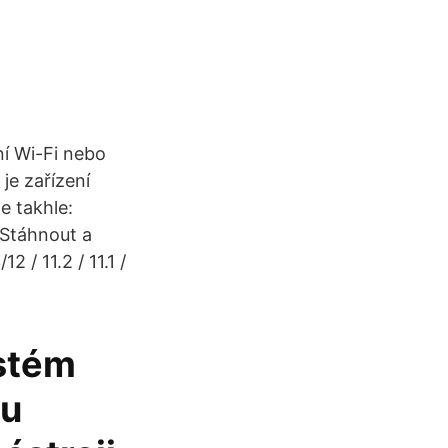
ní Wi-Fi nebo
 je zařízení
e takhle:
 Stáhnout a
 / 11.2 / 11.1 /
ystém
ou