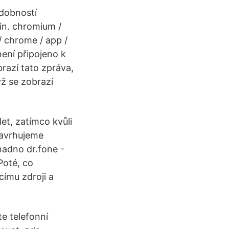
odobností
in. chromium /
 chrome / app /
není připojeno k
razí tato zpráva,
yž se zobrazí
let, zatímco kvůli
navrhujeme
nadno dr.fone -
Poté, co
címu zdroji a
te telefonní