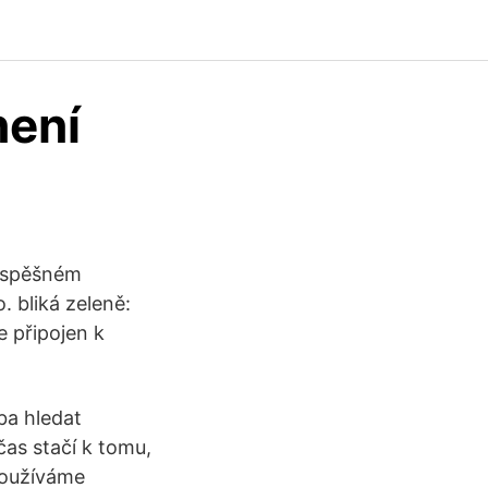
není
eúspěšném
. bliká zeleně:
e připojen k
eba hledat
čas stačí k tomu,
používáme