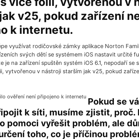
 s více folii, vytvořenou v 
jak v25, pokud zařízení n
o k internetu.
lépe využívat rodičovské zámky aplikace Norton Fami
řízeních svých dětí se systémem iOS nastavit určité 
že je na zařízení spuštěn systém iOS 6.1, nepodaří se 
olii, vytvořenou v nástroji starším jak v25, pokud zaříz
Pokud se vá
pojit k síti, musíme zjistit, proč.
o pomoci vyřešit problém, ale dů
určení toho, co je příčinou probl