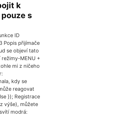
ojit k
e pouze s
unkce ID
 Popis přijímače
d se objeví tato
vní režimy-MENU +
ohle mi z ničeho
r:
nala, kdy se
, může reagovat
lse }); Registrace
iz výše), můžete
 svítí modrá: