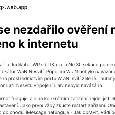
qx.web.app
 se nezdařilo ověření 
eno k internetu
dařilo: Indikátor WP s bLIKá zeLeNě 30 sekund po n
Indikátor WaN Nesvítí: Připojení W aN nebylo navázáno
na prostřednictvím portu W aN. svítí zeleně: router j
tor LaN Nesvítí: Připojení L aN nebylo navázáno.
ernet funguje, ale na konkrétním zařízení nejde, je tř
astavení. Jako první vždy zkuste restart zařízení. Ob
o do chodu. iMessage nefunguje - Jak opravit. Rádi 