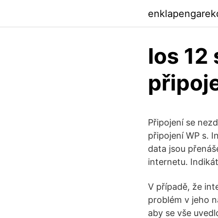
enklapengarek
Ios 12
připoj
Připojení se nez
připojení WP s. 
data jsou přenáše
internetu. Indiká
V případě, že int
problém v jeho n
aby se vše uvedl