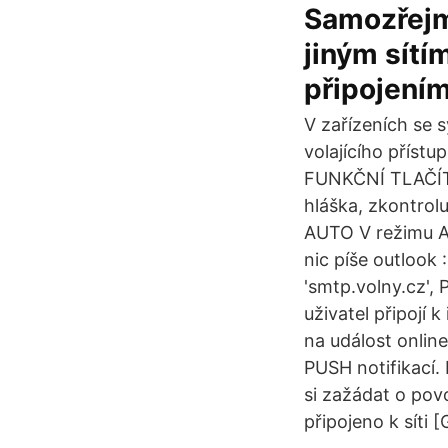
Samozřejm
jiným sítí
připojení
V zařízeních se 
volajícího příst
FUNKČNÍ TLAČÍTKO
hláška, zkontrol
AUTO V režimu A
nic píše outlook
'smtp.volny.cz',
uživatel připojí
na událost online
PUSH notifikací.
si zažádat o povo
připojeno k síti [