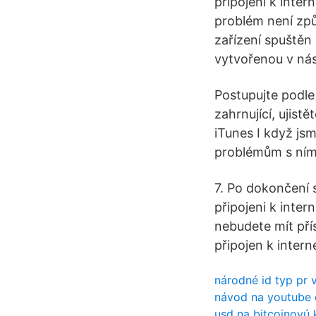
připojení k inter
problém není způ
zařízení spuštěn 
vytvořenou v nást
Postupujte podle
zahrnující, ujist
iTunes I když jsm
problémům s ním 
7. Po dokončení s
připojeni k inter
nebudete mít pří
připojen k intern
národné id typ pr
návod na youtube 
usd na bitcoinovú 