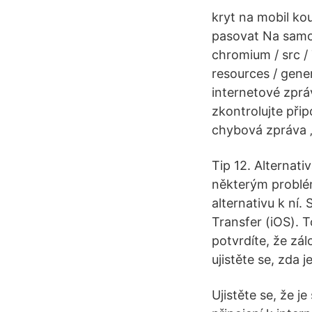
kryt na mobil ko
pasovat Na samo
chromium / src 
resources / gene
internetové zprá
zkontrolujte přip
chybová zpráva „
Tip 12. Alternati
některým problé
alternativu k ní
Transfer (iOS). 
potvrdíte, že zál
ujistěte se, zda j
Ujistěte se, že j