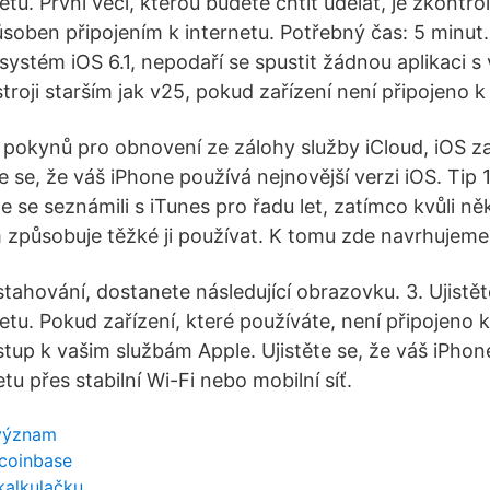
netu. První věcí, kterou budete chtít udělat, je zkontro
soben připojením k internetu. Potřebný čas: 5 minut. 
systém iOS 6.1, nepodaří se spustit žádnou aplikaci s ví
roji starším jak v25, pokud zařízení není připojeno k 
 pokynů pro obnovení ze zálohy služby iCloud, iOS za
ěte se, že váš iPhone používá nejnovější verzi iOS. Tip 
e se seznámili s iTunes pro řadu let, zatímco kvůli n
způsobuje těžké ji používat. K tomu zde navrhujeme a
tahování, dostanete následující obrazovku. 3. Ujistěte
netu. Pokud zařízení, které používáte, není připojeno k
stup k vašim službám Apple. Ujistěte se, že váš iPhon
etu přes stabilní Wi-Fi nebo mobilní síť.
 význam
coinbase
kalkulačku