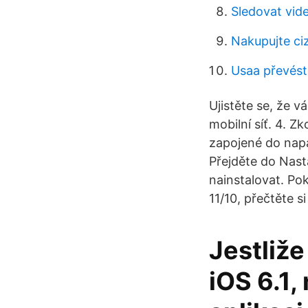
Sledovat vid
Nakupujte ciz
Usaa převést
Ujistěte se, že v
mobilní síť. 4. Z
zapojené do napáj
Přejděte do Nast
nainstalovat. Pok
11/10, přečtěte s
Jestliže
iOS 6.1,