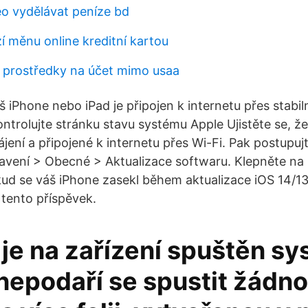
eo vydělávat peníze bd
í měnu online kreditní kartou
 prostředky na účet mimo usaa
áš iPhone nebo iPad je připojen k internetu přes stabil
kontrolujte stránku stavu systému Apple Ujistěte se, že
ení a připojené k internetu přes Wi-Fi. Pak postupujt
avení > Obecné > Aktualizace softwaru. Klepněte na
ud se váš iPhone zasekl během aktualizace iOS 14/13/12
i tento příspěvek.
 je na zařízení spuštěn s
 nepodaří se spustit žádn